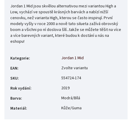
Jordan 1 Mid jsou skvělou alternativou mezi variantou High a
Low, vychází ve spoustě krásných barvách a nabízí nižší
cenovku, než varianta High, kterou se často inspirují. První
modely vyšly v roce 2000 a nově tato silueta zažívá obrovský
boom a všichni po ní doslova šílí...takže se můžete těšit na více
a více barevných variant, které budou k dostání u nás na
eshopu!
Jordan 1 Mid
Kategorie
:
Zvolte variantu
EAN
:
554724-174
SKU
:
2019
Rok vydání
:
Modrá/Bílá
Barva
:
Kůže/Guma
Materiál
: