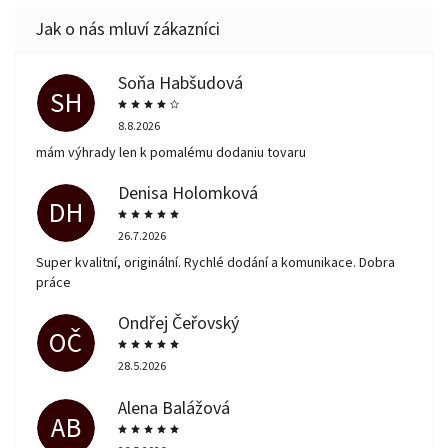
Soňa Habšudová
SH
8.8.2026
mám výhrady len k pomalému dodaniu tovaru
Denisa Holomková
DH
26.7.2026
Super kvalitní, originální. Rychlé dodání a komunikace. Dobra
práce
Ondřej Čeřovský
OČ
28.5.2026
Alena Balážová
AB