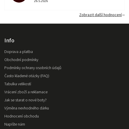
26.5.2026
Zobrazit další hodnocení
Info
Doprava a platba
Obchodní podmínky
Podmínky ochrany osobních údajů
Často kladené otázky (FAQ)
Tabulka velikostí
Vrácení zboží a reklamace
Jak se starat o nové boty?
Výměna nevhodného dárku
Hodnocení obchodu
Napište nám