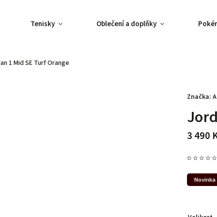
Tenisky
Oblečení a doplňky
Poké
an 1 Mid SE Turf Orange
Značka:
A
Jord
3 490 
Novinka