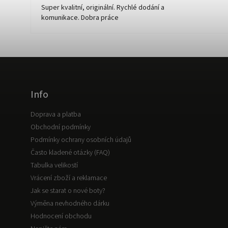
Super kvalitní, originální. Rychlé dodání a
komunikace. Dobra práce
Info
Doprava a platba
Obchodní podmínky
Podmínky ochrany osobních údajů
Často kladené otázky (FAQ)
Tabulka velikostí
Vrácení zboží a reklamace
Jak se starat o nové boty?
Výměna nevhodného dárku
Hodnocení obchodu