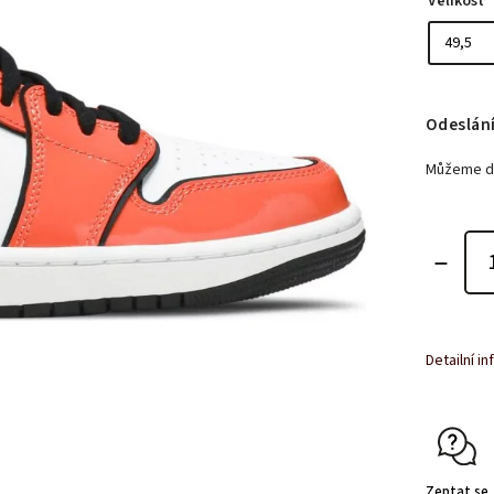
Velikost
Odeslání
Můžeme do
Detailní i
Zeptat se