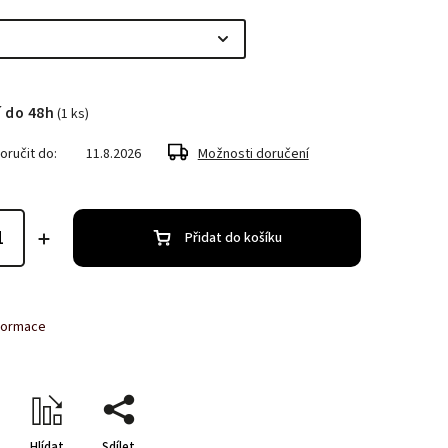
 do 48h
(1 ks)
ručit do:
11.8.2026
Možnosti doručení
Přidat do košíku
nformace
Hlídat
Sdílet