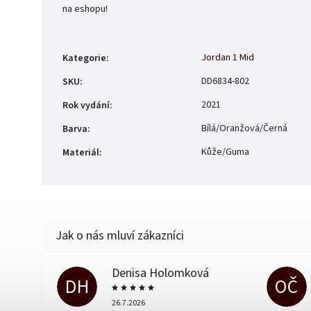
na eshopu!
Jordan 1 Mid
Kategorie
:
DD6834-802
SKU
:
2021
Rok vydání
:
Bílá/Oranžová/Černá
Barva
:
Kůže/Guma
Materiál
:
Denisa Holomková
DH
OČ
26.7.2026