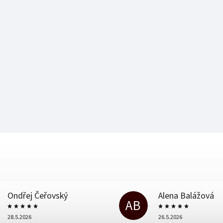
Ondřej Čeřovský
Alena Balážová
AB
28.5.2026
26.5.2026