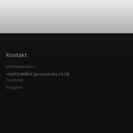
Kontakt
info
@
released.cz
+420732469831 (pracovní dny 12-16)
Facebook
Instagram