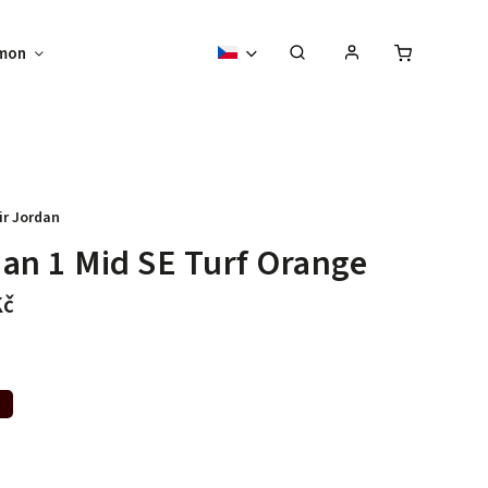
mon
Sběratelské předměty
Vouchery
ir Jordan
an 1 Mid SE Turf Orange
Kč