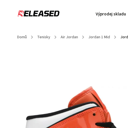
Výprodej skladu
Domů
/
Tenisky
/
Air Jordan
/
Jordan 1 Mid
/
Jord