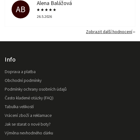
Alena Balážová
AB
26.5.2026
Zobrazit další hodnocení
Info
Doprava a platba
Obchodní podmínky
Podmínky ochrany osobních údajů
Často kladené otázky (FAQ)
Tabulka velikostí
Vrácení zboží a reklamace
Jak se starat o nové boty?
Výměna nevhodného dárku