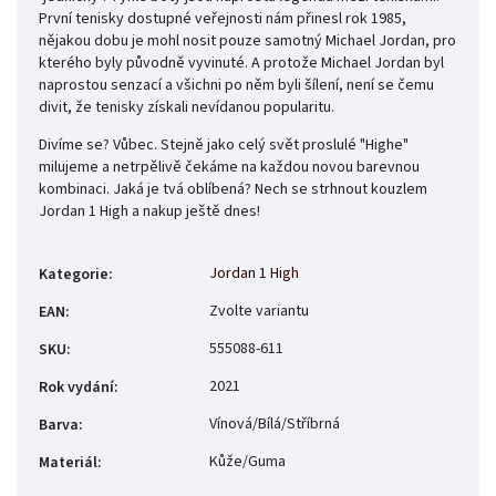
První tenisky dostupné veřejnosti nám přinesl rok 1985,
nějakou dobu je mohl nosit pouze samotný Michael Jordan, pro
kterého byly původně vyvinuté. A protože Michael Jordan byl
naprostou senzací a všichni po něm byli šílení, není se čemu
divit, že tenisky získali nevídanou popularitu.
Divíme se? Vůbec. Stejně jako celý svět proslulé "Highe"
milujeme a netrpělivě čekáme na každou novou barevnou
kombinaci. Jaká je tvá oblíbená? Nech se strhnout kouzlem
Jordan 1 High a nakup ještě dnes!
Jordan 1 High
Kategorie
:
Zvolte variantu
EAN
:
555088-611
SKU
:
2021
Rok vydání
:
Vínová/Bílá/Stříbrná
Barva
:
Kůže/Guma
Materiál
: