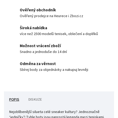
Ověřený obchodník
Ověřený prodejce na Heurece i Zbozi.cz
Široká nabídka
více než 2500 modelů tenisek, oblečení a doplňků
Možnost vrácení zboží
Snadno a jednoduše do 14 dní
Odměna za věrnost
Sbírej body za objednávky a nakupuj levněji
POPIS
DISKUZE
Nejoblíbenější silueta celé sneaker kultury? Jednoznačně
‘jedničky’! Tyhle boty jsou naprostá legenda mezi teniskami.