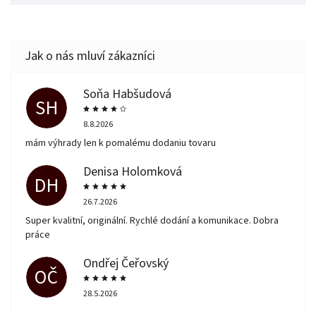
Soňa Habšudová
SH
8.8.2026
mám výhrady len k pomalému dodaniu tovaru
Denisa Holomková
DH
26.7.2026
Super kvalitní, originální. Rychlé dodání a komunikace. Dobra
práce
Ondřej Čeřovský
OČ
28.5.2026