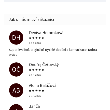
Denisa Holomková
DH
26.7.2026
Super kvalitní, originální. Rychlé dodání a komunikace. Dobra
práce
Ondřej Čeřovský
OČ
28.5.2026
Alena Balážová
AB
26.5.2026
Janča