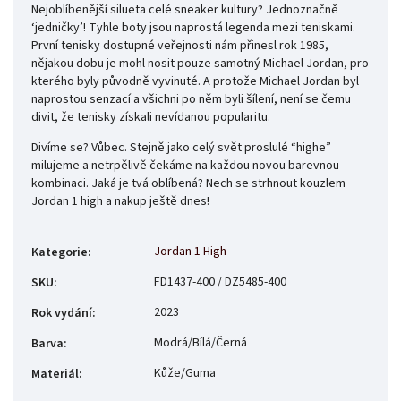
Nejoblíbenější silueta celé sneaker kultury? Jednoznačně
‘jedničky’! Tyhle boty jsou naprostá legenda mezi teniskami.
První tenisky dostupné veřejnosti nám přinesl rok 1985,
nějakou dobu je mohl nosit pouze samotný Michael Jordan, pro
kterého byly původně vyvinuté. A protože Michael Jordan byl
naprostou senzací a všichni po něm byli šílení, není se čemu
divit, že tenisky získali nevídanou popularitu.
Divíme se? Vůbec. Stejně jako celý svět proslulé “highe”
milujeme a netrpělivě čekáme na každou novou barevnou
kombinaci. Jaká je tvá oblíbená? Nech se strhnout kouzlem
Jordan 1 high a nakup ještě dnes!
Jordan 1 High
Kategorie
:
FD1437-400 / DZ5485-400
SKU
:
2023
Rok vydání
:
Modrá/Bílá/Černá
Barva
:
Kůže/Guma
Materiál
: