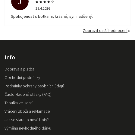
J
29.4.2026
Spokojenost s botkami, krásné, syn nadšený.
Zobrazit další hodnocení
Info
Doprava a platba
Obchodní podmínky
Podmínky ochrany osobních údajů
Často kladené otázky (FAQ)
Tabulka velikostí
Vrácení zboží a reklamace
Jak se starat o nové boty?
Výměna nevhodného dárku