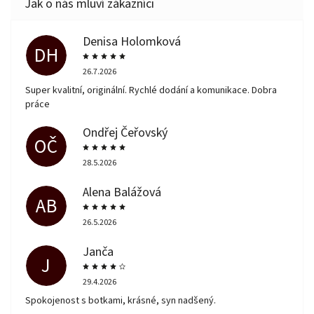
Denisa Holomková
DH
26.7.2026
Super kvalitní, originální. Rychlé dodání a komunikace. Dobra
práce
Ondřej Čeřovský
OČ
28.5.2026
Alena Balážová
AB
26.5.2026
Janča
J
29.4.2026
Spokojenost s botkami, krásné, syn nadšený.