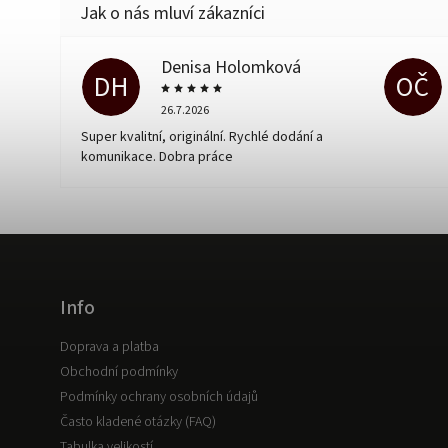
Denisa Holomková
DH
OČ
26.7.2026
Super kvalitní, originální. Rychlé dodání a
komunikace. Dobra práce
Info
Doprava a platba
Obchodní podmínky
Podmínky ochrany osobních údajů
Často kladené otázky (FAQ)
Tabulka velikostí