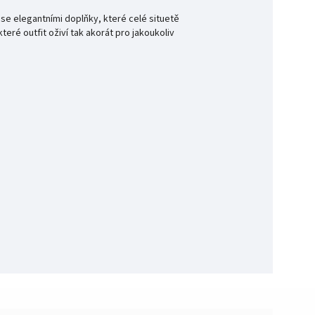
 se elegantními doplňky, které celé situetě
eré outfit oživí tak akorát pro jakoukoliv