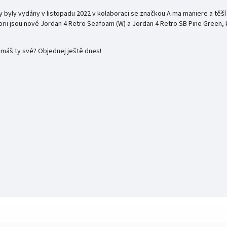
y byly vydány v listopadu 2022 v kolaboraci se značkou A ma maniere a těší
ii jsou nové Jordan 4 Retro Seafoam (W) a Jordan 4 Retro SB Pine Green, kt
 máš ty své? Objednej ještě dnes!