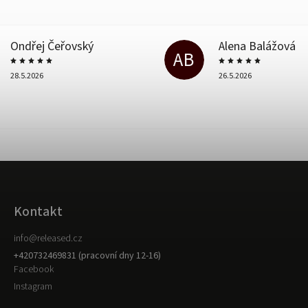
Ondřej Čeřovský
Alena Balážová
AB
28.5.2026
26.5.2026
Kontakt
info
@
released.cz
+420732469831 (pracovní dny 12-16)
Facebook
Instagram