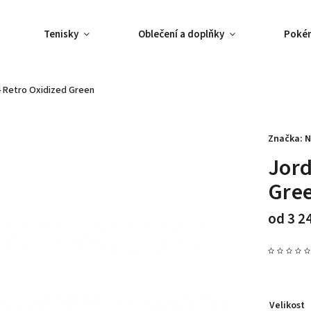
Tenisky
Oblečení a doplňky
Poké
4 Retro Oxidized Green
Značka:
N
Jord
Gre
od
3 2
Velikost