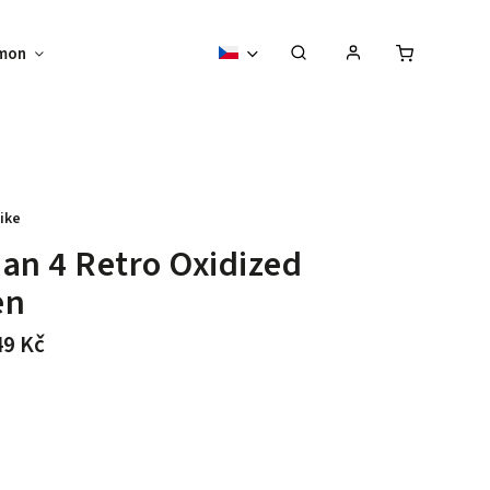
mon
Sběratelské předměty
Vouchery
ike
an 4 Retro Oxidized
en
49 Kč