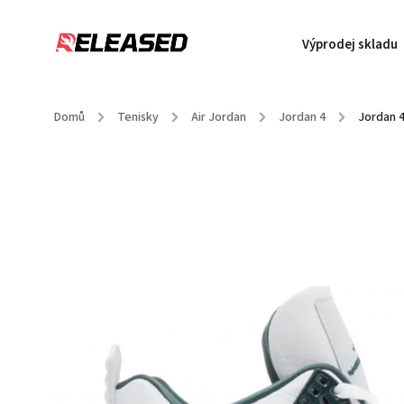
Výprodej skladu
Domů
/
Tenisky
/
Air Jordan
/
Jordan 4
/
Jordan 