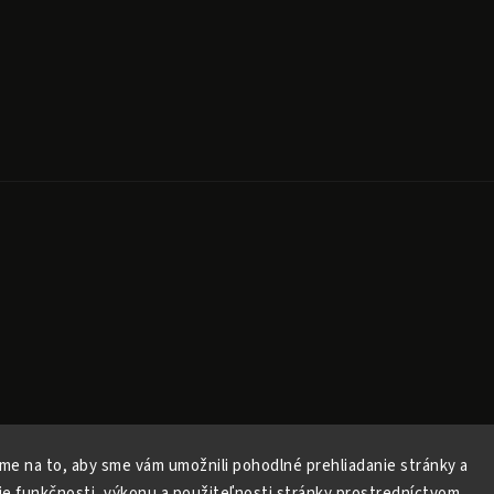
Copyright 2026
Released
. Všechna práva vyhrazena.
Upravit nastavení cookies
me na to, aby sme vám umožnili pohodlné prehliadanie stránky a
Vytvořil
Shoptet
| Design
Shoptak.cz
ie funkčnosti, výkonu a použiteľnosti stránky prostredníctvom