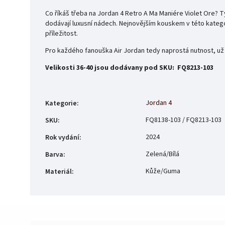
Co říkáš třeba na Jordan 4 Retro A Ma Maniére Violet Ore? T
dodávají luxusní nádech. Nejnovějším kouskem v této kategor
příležitost.
Pro každého fanouška Air Jordan tedy naprostá nutnost, už
Velikosti 36-40 jsou dodávany pod SKU: FQ8213-103
Jordan 4
Kategorie
:
FQ8138-103 / FQ8213-103
SKU
:
2024
Rok vydání
:
Zelená/Bílá
Barva
:
Kůže/Guma
Materiál
: