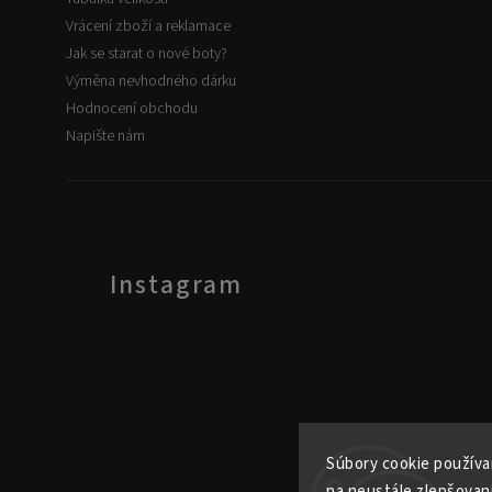
Vrácení zboží a reklamace
Jak se starat o nové boty?
Výměna nevhodného dárku
Hodnocení obchodu
Napište nám
Instagram
Súbory cookie používa
na neustále zlepšovan