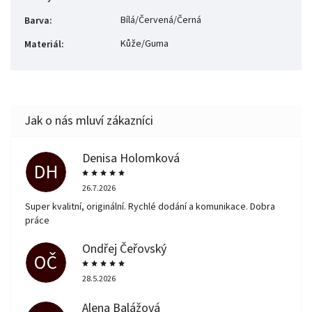
Bílá/Červená/Černá
Barva
:
Kůže/Guma
Materiál
:
Denisa Holomková
DH
26.7.2026
Super kvalitní, originální. Rychlé dodání a komunikace. Dobra
práce
Ondřej Čeřovský
OČ
28.5.2026
Alena Balážová