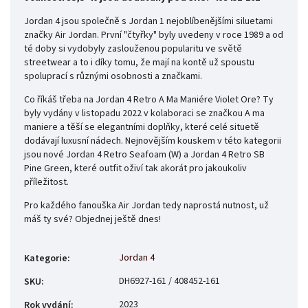
Jordan 4 jsou společně s Jordan 1 nejoblíbenějšími siluetami
značky Air Jordan. První "čtyřky" byly uvedeny v roce 1989 a od
té doby si vydobyly zaslouženou popularitu ve světě
streetwear a to i díky tomu, že mají na kontě už spoustu
spoluprací s různými osobnosti a značkami.
Co říkáš třeba na Jordan 4 Retro A Ma Maniére Violet Ore? Ty
byly vydány v listopadu 2022 v kolaboraci se značkou A ma
maniere a těší se elegantními doplňky, které celé situetě
dodávají luxusní nádech. Nejnovějším kouskem v této kategorii
jsou nové Jordan 4 Retro Seafoam (W) a Jordan 4 Retro SB
Pine Green, které outfit oživí tak akorát pro jakoukoliv
příležitost.
Pro každého fanouška Air Jordan tedy naprostá nutnost, už
máš ty své? Objednej ještě dnes!
Jordan 4
Kategorie
:
DH6927-161 / 408452-161
SKU
:
2023
Rok vydání
: