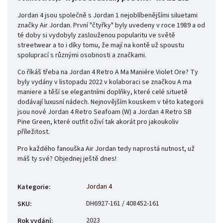
Jordan 4 jsou společně s Jordan 1 nejoblíbenějšími siluetami
značky Air Jordan. První "čtyřky" byly uvedeny v roce 1989 a od
té doby si vydobyly zaslouženou popularitu ve světě
streetwear a to i díky tomu, že mají na kontě už spoustu
spoluprací s různými osobnosti a značkami.
Co říkáš třeba na Jordan 4 Retro A Ma Maniére Violet Ore? Ty
byly vydány v listopadu 2022 v kolaboraci se značkou A ma
maniere a těší se elegantními doplňky, které celé situetě
dodávají luxusní nádech. Nejnovějším kouskem v této kategorii
jsou nové Jordan 4 Retro Seafoam (W) a Jordan 4 Retro SB
Pine Green, které outfit oživí tak akorát pro jakoukoliv
příležitost.
Pro každého fanouška Air Jordan tedy naprostá nutnost, už
máš ty své? Objednej ještě dnes!
Jordan 4
Kategorie
:
DH6927-161 / 408452-161
SKU
:
2023
Rok vydání
: