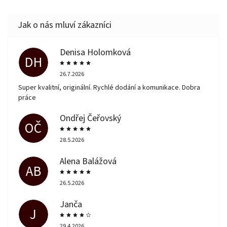
Denisa Holomková
DH
26.7.2026
Super kvalitní, originální. Rychlé dodání a komunikace. Dobra
práce
Ondřej Čeřovský
OČ
28.5.2026
Alena Balážová
AB
26.5.2026
Janča
J
29.4.2026