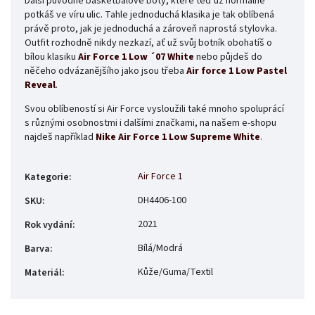
Další původně basketbalové boty, které teď už normálně
potkáš ve víru ulic. Tahle jednoduchá klasika je tak oblíbená
právě proto, jak je jednoduchá a zároveň naprostá stylovka.
Outfit rozhodně nikdy nezkazí, ať už svůj botník obohatíš o
bílou klasiku
Air Force 1 Low ´07 White
nebo půjdeš do
něčeho odvázanějšího jako jsou třeba
Air force 1 Low Pastel
Reveal
.
Svou oblíbeností si Air Force vysloužili také mnoho spoluprácí
s různými osobnostmi i dalšími značkami, na našem e-shopu
najdeš například
Nike Air Force 1 Low Supreme White
.
Air Force 1
Kategorie
:
DH4406-100
SKU
:
2021
Rok vydání
:
Bílá/Modrá
Barva
:
Kůže/Guma/Textil
Materiál
: