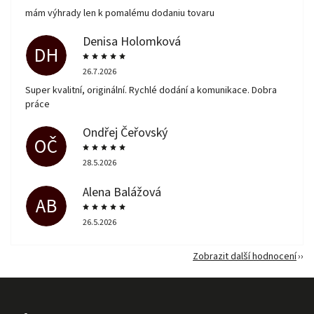
mám výhrady len k pomalému dodaniu tovaru
Denisa Holomková
DH
26.7.2026
Super kvalitní, originální. Rychlé dodání a komunikace. Dobra
práce
Ondřej Čeřovský
OČ
28.5.2026
Alena Balážová
AB
26.5.2026
Zobrazit další hodnocení