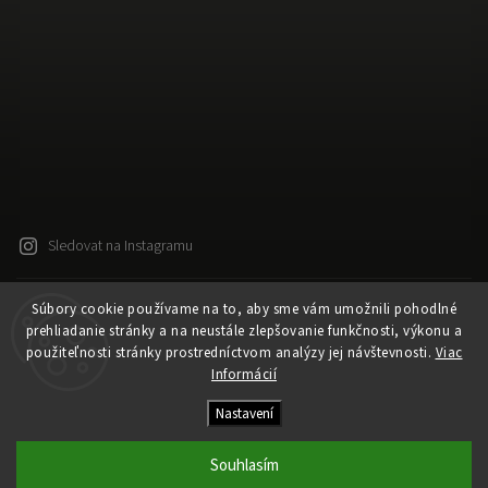
Sledovat na Instagramu
Súbory cookie používame na to, aby sme vám umožnili pohodlné
Copyright 2026
Released
. Všechna práva vyhrazena.
prehliadanie stránky a na neustále zlepšovanie funkčnosti, výkonu a
Upravit nastavení cookies
použiteľnosti stránky prostredníctvom analýzy jej návštevnosti.
Viac
Vytvořil
Shoptet
| Design
Shoptak.cz
Informácií
Vytvořil Shoptet
Nastavení
Souhlasím