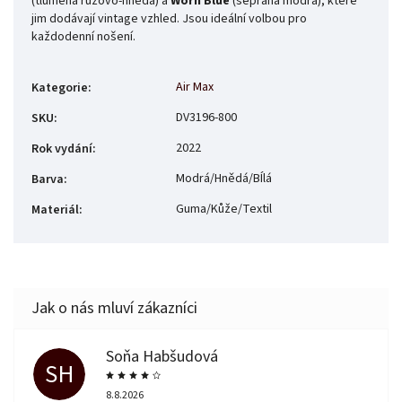
(tlumená růžovo-hnědá) a
Worn Blue
(sepraná modrá), které
jim dodávají vintage vzhled. Jsou ideální volbou pro
každodenní nošení.
Air Max
Kategorie
:
DV3196-800
SKU
:
2022
Rok vydání
:
Modrá/Hnědá/BÍlá
Barva
:
Guma/Kůže/Textil
Materiál
:
Soňa Habšudová
SH
8.8.2026