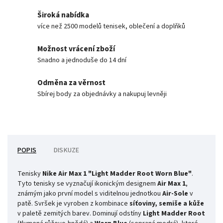
Široká nabídka
více než 2500 modelů tenisek, oblečení a doplňků
Možnost vrácení zboží
Snadno a jednoduše do 14 dní
Odměna za věrnost
Sbírej body za objednávky a nakupuj levněji
POPIS
DISKUZE
Tenisky
Nike Air Max 1 "Light Madder Root Worn Blue"
.
Tyto tenisky se vyznačují ikonickým designem
Air Max 1
,
známým jako první model s viditelnou jednotkou
Air-Sole
v
patě. Svršek je vyroben z kombinace
síťoviny, semiše a kůže
v paletě zemitých barev. Dominují odstíny
Light Madder Root