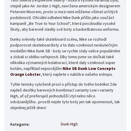
Tato silueta (respektive siluety - nízká a vysoká varianta) byla,
stejně jako Air Jordan 1 High, navržena americkým designerem
Peterem Moorem, proto si mezi nimi můžeme všímat určitých
podobností. Oficiální odhalení Nike Dunk přišlo jako součást
kampaně „Be True to Your School“, která povzbudila vysoké
školy, aby barevně sladily své boty a basketbalovou uniformu.
Dunky ovlivnily také skateboard scénu, Nike se rozhodl
podporovat skateboardisty a to dalo vzniknout neskutečným
modelům Nike Dunk SB - boty se rychle staly velice populárními
a získali si oblibu veřejnosti. Díky tomu jsme se dočkali také
několika významných kolaborací, které daly vzniknout super
botám, například nejnovějším
Nike SB Dunk Low Concepts
Orange Lobster
, který najdete v nabídce našeho eshopu.
Tyhle tenisky vyloženě prosí o přístup do tvého botníku! Zde
najdeš desítky barevných kombinací varianty Low i varianty
High, ať už preferuješ jednodušší styl nebo něco
odvázanějšího...prostě nejde tyto boty jen tak opomenout, tak
objednej ještě dnes!
Dunk High
Kategorie
: