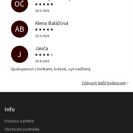
OČ
28.5.2026
Alena Balážová
AB
26.5.2026
Janča
J
29.4.2026
Spokojenost s botkami, krásné, syn nadšený.
Zobrazit další hodnocení
Info
Doprava a platba
Obchodní podmínky