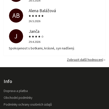
28.5.2026
Alena Balážová
AB
26.5.2026
Janča
J
29.4.2026
Spokojenost s botkami, krásné, syn nadšený.
Zobrazit další hodnocení
Info
Doprava a platba
Obchodní podmínky
Podmínky ochrany osobních údajů