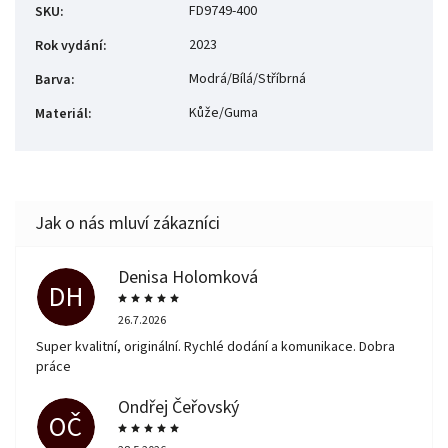
FD9749-400
SKU
:
2023
Rok vydání
:
Modrá/Bílá/Stříbrná
Barva
:
Kůže/Guma
Materiál
:
Denisa Holomková
DH
26.7.2026
Super kvalitní, originální. Rychlé dodání a komunikace. Dobra
práce
Ondřej Čeřovský
OČ