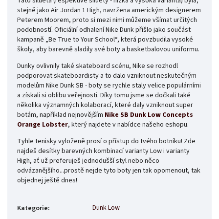
Tato silueta (respektive siluety - nízká a vysoká varianta) byla,
stejně jako Air Jordan 1 High, navržena americkým designerem
Peterem Moorem, proto si mezi nimi můžeme všímat určitých
podobností. Oficiální odhalení Nike Dunk přišlo jako součást
kampaně „Be True to Your School“, která povzbudila vysoké
školy, aby barevně sladily své boty a basketbalovou uniformu.
Dunky ovlivnily také skateboard scénu, Nike se rozhodl
podporovat skateboardisty a to dalo vzniknout neskutečným
modelům Nike Dunk SB - boty se rychle staly velice populárními
a získali si oblibu veřejnosti. Díky tomu jsme se dočkali také
několika významných kolaborací, které daly vzniknout super
botám, například nejnovějším
Nike SB Dunk Low Concepts
Orange Lobster
, který najdete v nabídce našeho eshopu.
Tyhle tenisky vyloženě prosí o přístup do tvého botníku! Zde
najdeš desítky barevných kombinací varianty Low i varianty
High, ať už preferuješ jednodušší styl nebo něco
odvázanějšího...prostě nejde tyto boty jen tak opomenout, tak
objednej ještě dnes!
Dunk Low
Kategorie
: