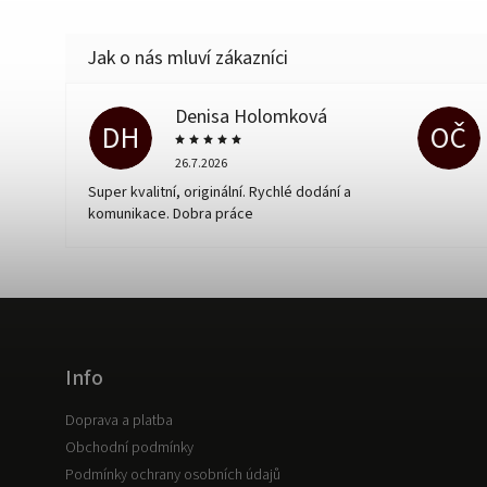
Denisa Holomková
DH
OČ
26.7.2026
Super kvalitní, originální. Rychlé dodání a
komunikace. Dobra práce
Info
Doprava a platba
Obchodní podmínky
Podmínky ochrany osobních údajů