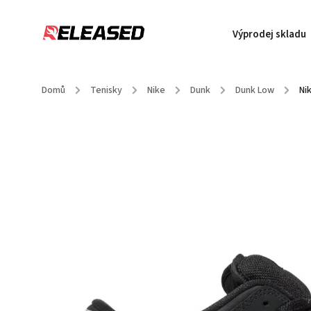
Výprodej skladu
Domů
/
Tenisky
/
Nike
/
Dunk
/
Dunk Low
/
Ni