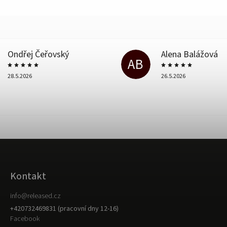
Ondřej Čeřovský
Alena Balážová
AB
28.5.2026
26.5.2026
Kontakt
info
@
released.cz
+420732469831 (pracovní dny 12-16)
Facebook