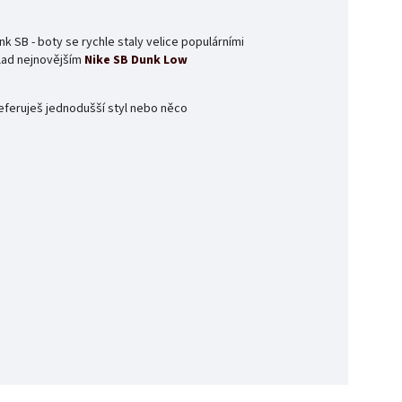
 SB - boty se rychle staly velice populárními
klad nejnovějším
Nike SB Dunk Low
referuješ jednodušší styl nebo něco