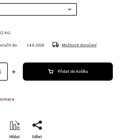
(1 ks)
ručit do:
14.8.2026
Možnosti doručení
Přidat do košíku
nformace
Hlídat
Sdílet