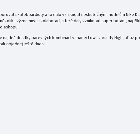
porovat skateboardisty a to dalo vzniknout neskutečným modelům Nike Dunk
aké několika významných kolaborací, které daly vzniknout super botám, napří
ho eshopu.
e najdeš desítky barevných kombinací varianty Low i varianty High, ať už p
tak objednej ještě dnes!