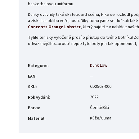
basketbalovou uniformu.
Dunky ovlivnily také skateboard scénu, Nike se rozhodl pod
a získali si oblibu veřejnosti. Díky tomu jsme se dočkali t
Concepts Orange Lobster
, který najdete v nabídce naše
Tyhle tenisky vyloženě prosí o přístup do tvého botníku! Zd
odvázanějšího...prostě nejde tyto boty jen tak opomenout, 
Dunk Low
Kategorie
:
—
EAN
:
CD2563-006
SKU
:
2022
Rok vydání
:
Černá/Bílá
Barva
:
Kůže/Guma
Materiál
: