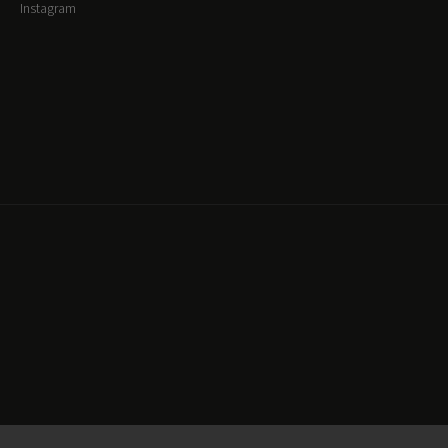
Instagram
Copyright 2026
Released
. Všechna práva vyhrazena.