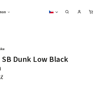
mon
Sběratelské předměty
Vouchery
ike
 SB Dunk Low Black
m
Kč