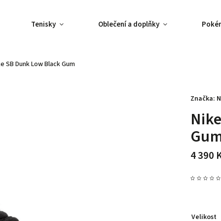
Tenisky
Oblečení a doplňky
Poké
ke SB Dunk Low Black Gum
Značka:
N
Nike
Gu
4 390 
Velikost