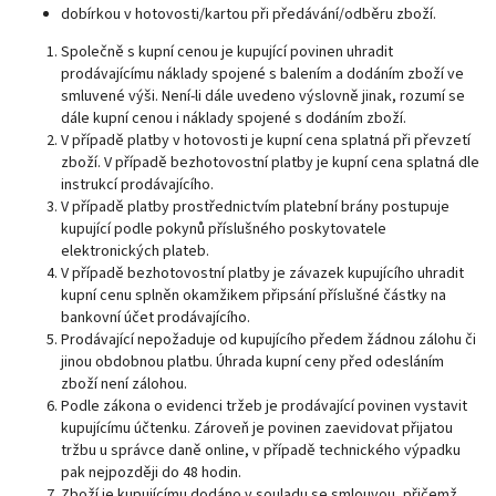
dobírkou v hotovosti/kartou při předávání/odběru zboží.
Společně s kupní cenou je kupující povinen uhradit
prodávajícímu náklady spojené s balením a dodáním zboží ve
smluvené výši. Není-li dále uvedeno výslovně jinak, rozumí se
dále kupní cenou i náklady spojené s dodáním zboží.
V případě platby v hotovosti je kupní cena splatná při převzetí
zboží. V případě bezhotovostní platby je kupní cena splatná dle
instrukcí prodávajícího.
V případě platby prostřednictvím platební brány postupuje
kupující podle pokynů příslušného poskytovatele
elektronických plateb.
V případě bezhotovostní platby je závazek kupujícího uhradit
kupní cenu splněn okamžikem připsání příslušné částky na
bankovní účet prodávajícího.
Prodávající nepožaduje od kupujícího předem žádnou zálohu či
jinou obdobnou platbu. Úhrada kupní ceny před odesláním
zboží není zálohou.
Podle zákona o evidenci tržeb je prodávající povinen vystavit
kupujícímu účtenku. Zároveň je povinen zaevidovat přijatou
tržbu u správce daně online, v případě technického výpadku
pak nejpozději do 48 hodin.
Zboží je kupujícímu dodáno v souladu se smlouvou, přičemž