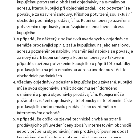
kupujícímu potvrzení o obdržení objednávky na e-mailovou
adresu, kterou kupující při objednání zadal. Toto potvrzení se
považuje za uzavření smlouvy. Přílohou potvrzení jsou aktuální
obchodní podmínky prodávajícího. Kupní smlouva je uzavřena
potvrzením objednávky prodávajícím na emailovou adresu
kupujícího.
V případě, že některý z požadavků uvedených v objednávce
nemůže prodávající splnit, zašle kupujícímu na jeho emailovou
adresu pozměněnou nabídku. Pozměněná nabídka se považuje
za nový návrh kupní smlouvy a kupní smlouva je v takovém
případě uzavřena potvrzením kupujícího o přijetí této nabídky
prodávajícímu na jeho emailovou adresu uvedenou v těchto
obchodních podmínkách.
Všechny objednávky odeslané kupujícím jsou závazné. Kupující
může svou objednávku zrušit dokud mu není doručeno
oznámení o přijetí objednávky prodávajícím. Kupující může
požádat o zrušení objednávky i telefonicky na telefonním čísle
prodávajícího nebo emailu prodávajícího uvedeného v
internetovém obchodě.
V případě, že došlo ke zjevné technické chybě na straně
prodávajícího při uvedení ceny zboží v internetovém obchodě
nebo v průběhu objednávání, není prodávající povinen dodat
kupujícímu zboží za tuto zcela zjevně chybnou cenu ani v