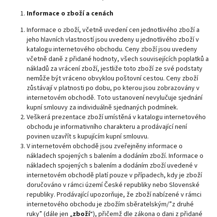
Informace o zboží a cenách
Informace o zboží, včetně uvedení cen jednotlivého zboží a
jeho hlavních vlastností jsou uvedeny u jednotlivého zboží v
katalogu internetového obchodu. Ceny zboží jsou uvedeny
včetně daně z přidané hodnoty, všech souvisejících poplatků a
nákladů za vrácení zboží, jestliže toto zboží ze své podstaty
nemůže být vráceno obvyklou poštovní cestou. Ceny zboží
zůstávají v platnosti po dobu, po kterou jsou zobrazovány v
internetovém obchodě. Toto ustanovení nevylučuje sjednání
kupní smlouvy za individuálně sjednaných podmínek.
Veškerá prezentace zboží umístěná v katalogu internetového
obchodu je informativního charakteru a prodávající není
povinen uzavřít s kupujícím kupní smlouvu.
V internetovém obchodě jsou zveřejněny informace o
nákladech spojených s balením a dodáním zboží. Informace o
nákladech spojených s balením a dodáním zboží uvedené v
internetovém obchodě platí pouze v případech, kdy je zboží
doručováno v rámci území České republiky nebo Slovenské
republiky. Prodávající upozorňuje, že zboží nabízené v rámci
internetového obchodu je zbožím sběratelským/”z druhé
ruky” (dále jen „
zboží
“), přičemž dle zákona o dani z přidané