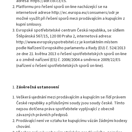
adresa: https://adr.coi.cz/cs.
Platformu pro řešení sporů on-line nacházející se na
internetové adrese http://ec.europa.eu/consumers/odr je
možné využít při řešení sporů mezi prodávajícím a kupujícím z
kupní smlouvy.
Evropské spotřebitelské centrum Česká republika, se sídlem
Štěpánská 567/15, 120 00 Praha 2, internetová adresa:
http://www.evropskyspotrebitel.cz je kontaktním místem
podle Nařízení Evropského parlamentu a Rady (EU) č. 524/2013
ze dne 21. května 2013 o řešení spotřebitelských sporů on-line
a o změně nařízení (ES) č. 2006/2004 a směrnice 2009/22/ES
(nařízení o řešení spotřebitelských sporů on-line).
Závěrečná ustanovení
Veškerá ujednání mezi prodávajícím a kupujícím se řídí právem
České republiky a příslušnými soudy jsou soudy české. Tímto
nejsou dotčena práva spotřebitele vyplývající z obecně
závazných právních předpisů.
Prodávající není ve vztahu ke kupujícímu vázán žádnými kodexy
chování.