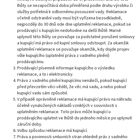
lhůty se nezapočítává doba přiměřená podle druhu výrobku či
služby potřebná k odbornému posouzení vady. Reklamace
včetně odstranění vady musí být vyřízena bezodkladně,
nejpozději do 30 dnů ode dne uplatnění reklamace, pokud se
prodávající s kupujícím nedohodne na delší lhůtě. Marné
uplynutí této lhůty se považuje za podstatné porušení smlouvy
a kupující má právo od kupní smlouvy odstoupit. Za okamžik
uplatnění reklamace se považuje okamžik, kdy dojde projev
vůle kupujícího (uplatnění práva z vadného plnění)
prodávajícímu.
Prodávající písemně informuje kupujícího o výsledku
reklamace, a to i elektronicky.
Právo z vadného plnění kupujícímu nenáleží, pokud kupující
před převzetím věci věděl, že věc má vadu, a nebo pokud
kupující vadu sám způsobil.
V případě oprávněné reklamace má kupující právo na náhradu
účelně vynaložených nákladů vzniklých v souvislosti s
uplatněním reklamace. Toto právo může kupující u
prodávajícího uplatnit ve lhůtě do jednoho měsíce po uplynutí
záruční doby.
Volbu způsobu reklamace má kupující.
Práva a povinnosti smluvních stran ohledně práv z vadného