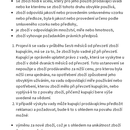
se zboží hodí k účelu, který pro jeho použití prodávající uvádí
nebo ke kterému se zboží tohoto druhu obvykle používá,
zboží odpovídá jakostí nebo provedením smluvenému vzorku
nebo předloze, byla-li jakost nebo provedení určeno podle
smluveného vzorku nebo předlohy,
je zboží v odpovídajícím množství, míře nebo hmotnosti,
zboží vyhovuje požadavkům právních předpisů.
Projeví-li se vada v průběhu šesti měsíců od převzetí zboží
kupujícím, má se za to, že zboží bylo vadné již při převzetí.
Kupující je oprávněn uplatnit právo z vady, která se vyskytne u
zboží v době dvanácti měsíců od převzetí. Toto ustanovení se
nepoužije u zboží prodávaného za nižší cenu, pro kterou byla
nižší cena ujednána, na opotřebení zboží způsobené jeho
obvyklým užíváním, na vadu odpovídající míře používání nebo
opotřebení, kterou zboží mělo při převzetí kupujícím, nebo
vyplývá-li to z povahy zboží, přičemž kupující bere výše
uvedené na vědomí.
V případě výskytu vady může kupující prodávajícímu předložit
reklamaci a požadovat, bude-li to s ohledem na povahu zboží
možné:
výměnu za nové zboží, což je s ohledem na unikátnost zboží