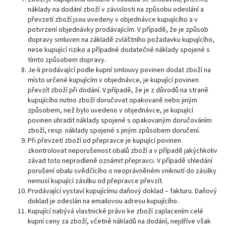
náklady na dodání zboží v závislosti na způsobu odeslání a
převzetí zboží jsou uvedeny v objednávce kupujícího a v
potvrzení objednávky prodávajícím. V případě, že je způsob
dopravy smluven na základě zvláštního požadavku kupujícího,
nese kupující riziko a případné dodatečné náklady spojené s
tímto způsobem dopravy.
Je-li prodávající podle kupní smlouvy povinen dodat zboží na
místo určené kupujícím v objednávce, je kupující povinen
převzít zboží při dodání. V případě, že je z důvodů na straně
kupujícího nutno zboží doručovat opakovaně nebo jiným
způsobem, než bylo uvedeno v objednávce, je kupující
povinen uhradit náklady spojené s opakovaným doručováním
zboží, resp. náklady spojené s jiným způsobem doručení.
Při převzetí zboží od přepravce je kupující povinen
zkontrolovat neporušenost obalů zboží a v případě jakýchkoliv
závad toto neprodleně oznámit přepravci. V případě shledání
porušení obalu svědčícího o neoprávněném vniknutí do zásilky
nemusí kupující zásilku od přepravce převzít.
Prodávající vystaví kupujícímu daňový doklad – fakturu. Daňový
doklad je odeslán na emailovou adresu kupujícího.
Kupující nabývá vlastnické právo ke zboží zaplacením celé
kupní ceny za zboží, včetně nákladů na dodání, nejdříve však