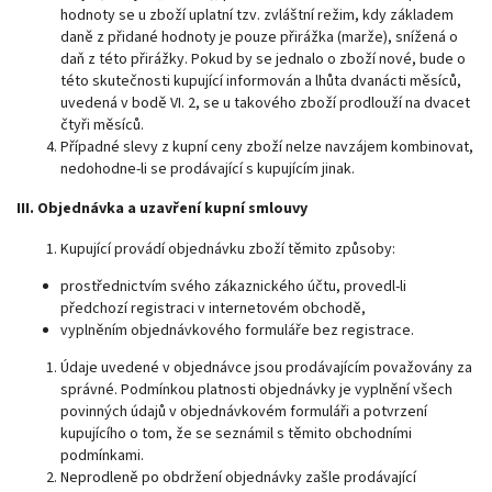
hodnoty se u zboží uplatní tzv. zvláštní režim, kdy základem
daně z přidané hodnoty je pouze přirážka (marže), snížená o
daň z této přirážky. Pokud by se jednalo o zboží nové, bude o
této skutečnosti kupující informován a lhůta dvanácti měsíců,
uvedená v bodě VI. 2, se u takového zboží prodlouží na dvacet
čtyři měsíců.
Případné slevy z kupní ceny zboží nelze navzájem kombinovat,
nedohodne-li se prodávající s kupujícím jinak.
III. Objednávka a uzavření kupní smlouvy
Kupující provádí objednávku zboží těmito způsoby:
prostřednictvím svého zákaznického účtu, provedl-li
předchozí registraci v internetovém obchodě,
vyplněním objednávkového formuláře bez registrace.
Údaje uvedené v objednávce jsou prodávajícím považovány za
správné. Podmínkou platnosti objednávky je vyplnění všech
povinných údajů v objednávkovém formuláři a potvrzení
kupujícího o tom, že se seznámil s těmito obchodními
podmínkami.
Neprodleně po obdržení objednávky zašle prodávající