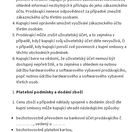
ohledně informací nezbytných k přístupu do jeho zákaznického
účtu. Prodávající nenese odpovědnost za případné zneužití
zákaznického účtu třetími osobami.
Kupující není oprávněn umožnit využívání zákaznického účtu
třetím osobám.
Prodávající může zrušit uživatelský účet, a to zejména v
případě, když kupující svůj uživatelský účet déle nevyužívá, či
v případě, kdy kupující poruší své povinnosti z kupní smlouvy a
těchto obchodních podmínek.
Kupující bere na vědomí, že uživatelský účet nemusí být
dostupný nepřetržitě, a to zejména s ohledem na nutnou
údržbu hardwarového a softwarového vybavení prodávajícího,
popř. nutnou údržbu hardwarového a softwarového vybavení
třetích osob.
Platební podmínky a dodání zboží
Cenu zboží a případné náklady spojené s dodáním zboží dle
kupní smlouvy může kupující uhradit následujícími způsoby:
bezhotovostně převodem na bankovní účet prodávajícího č.
………….., vedený u ……….
bezhotovostně platební kartou,