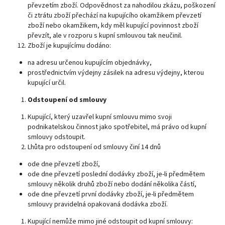
převzetím zboží. Odpovědnost za nahodilou zkázu, poškození
či ztrátu zboží přechází na kupujícího okamžikem převzetí
zboží nebo okamžikem, kdy měl kupující povinnost zboží
převzít, ale v rozporu s kupní smlouvou tak neučinil.
Zboží je kupujícímu dodáno:
na adresu určenou kupujícím objednávky,
prostřednictvím výdejny zásilek na adresu výdejny, kterou
kupující určil.
Odstoupení od smlouvy
Kupující, který uzavřel kupní smlouvu mimo svoji
podnikatelskou činnost jako spotřebitel, má právo od kupní
smlouvy odstoupit.
Lhůta pro odstoupení od smlouvy činí 14 dnů
ode dne převzetí zboží,
ode dne převzetí poslední dodávky zboží, je-li předmětem
smlouvy několik druhů zboží nebo dodání několika částí,
ode dne převzetí první dodávky zboží, je-li předmětem
smlouvy pravidelná opakovaná dodávka zboží.
Kupující nemůže mimo jiné odstoupit od kupní smlouvy: