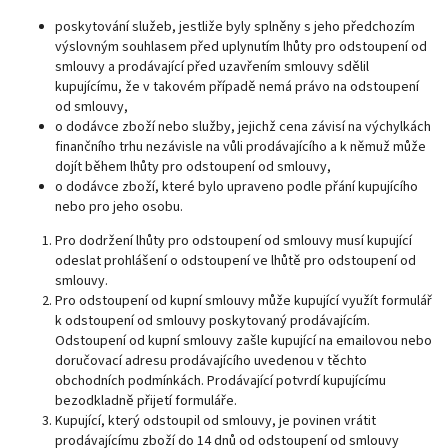
poskytování služeb, jestliže byly splněny s jeho předchozím
výslovným souhlasem před uplynutím lhůty pro odstoupení od
smlouvy a prodávající před uzavřením smlouvy sdělil
kupujícímu, že v takovém případě nemá právo na odstoupení
od smlouvy,
o dodávce zboží nebo služby, jejichž cena závisí na výchylkách
finančního trhu nezávisle na vůli prodávajícího a k němuž může
dojít během lhůty pro odstoupení od smlouvy,
o dodávce zboží, které bylo upraveno podle přání kupujícího
nebo pro jeho osobu.
Pro dodržení lhůty pro odstoupení od smlouvy musí kupující
odeslat prohlášení o odstoupení ve lhůtě pro odstoupení od
smlouvy.
Pro odstoupení od kupní smlouvy může kupující využít formulář
k odstoupení od smlouvy poskytovaný prodávajícím.
Odstoupení od kupní smlouvy zašle kupující na emailovou nebo
doručovací adresu prodávajícího uvedenou v těchto
obchodních podmínkách. Prodávající potvrdí kupujícímu
bezodkladně přijetí formuláře.
Kupující, který odstoupil od smlouvy, je povinen vrátit
prodávajícímu zboží do 14 dnů od odstoupení od smlouvy