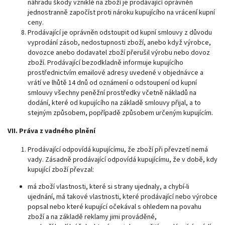
náhradu škody vzniklé na zboží je prodávající oprávněn
jednostranně započíst proti nároku kupujícího na vrácení kupní
ceny.
Prodávající je oprávněn odstoupit od kupní smlouvy z důvodu
vyprodání zásob, nedostupnosti zboží, anebo když výrobce,
dovozce anebo dodavatel zboží přerušil výrobu nebo dovoz
zboží. Prodávající bezodkladně informuje kupujícího
prostřednictvím emailové adresy uvedené v objednávce a
vrátí ve lhůtě 14 dnů od oznámení o odstoupení od kupní
smlouvy všechny peněžní prostředky včetně nákladů na
dodání, které od kupujícího na základě smlouvy přijal, a to
stejným způsobem, popřípadě způsobem určeným kupujícím.
VII. Práva z vadného plnění
Prodávající odpovídá kupujícímu, že zboží při převzetí nemá
vady. Zásadně prodávající odpovídá kupujícímu, že v době, kdy
kupující zboží převzal:
má zboží vlastnosti, které si strany ujednaly, a chybí-li
ujednání, má takové vlastnosti, které prodávající nebo výrobce
popsal nebo které kupující očekával s ohledem na povahu
zboží a na základě reklamy jimi prováděné,