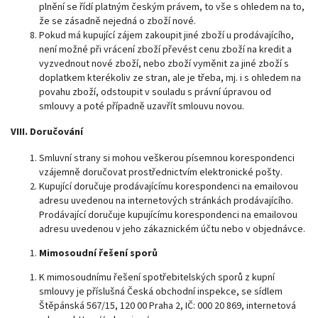
plnění se řídí platným českým právem, to vše s ohledem na to,
že se zásadně nejedná o zboží nové.
Pokud má kupující zájem zakoupit jiné zboží u prodávajícího,
není možné při vrácení zboží převést cenu zboží na kredit a
vyzvednout nové zboží, nebo zboží vyměnit za jiné zboží s
doplatkem kterékoliv ze stran, ale je třeba, mj. i s ohledem na
povahu zboží, odstoupit v souladu s právní úpravou od
smlouvy a poté případně uzavřít smlouvu novou.
VIII. Doručování
Smluvní strany si mohou veškerou písemnou korespondenci
vzájemně doručovat prostřednictvím elektronické pošty.
Kupující doručuje prodávajícímu korespondenci na emailovou
adresu uvedenou na internetových stránkách prodávajícího.
Prodávající doručuje kupujícímu korespondenci na emailovou
adresu uvedenou v jeho zákaznickém účtu nebo v objednávce.
Mimosoudní řešení sporů
K mimosoudnímu řešení spotřebitelských sporů z kupní
smlouvy je příslušná Česká obchodní inspekce, se sídlem
Štěpánská 567/15, 120 00 Praha 2, IČ: 000 20 869, internetová