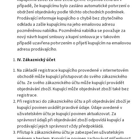
případě, že kupujícímu bylo zasláno automatické potvrzení o
obdržení objednávky podle těchto obchodních podmínek.
Prodávající informuje kupujícího o chybě bez zbytečného
odkladu a zašle kupujícímu na jeho emailovou adresu
pozměněnou nabídku. Pozměněná nabídka se považuje za
nový návrh kupní smlouvy a kupní smlouva je v takovém
případě uzavřena potvrzením o přijetí kupujícím na emailovou
adresu prodávajícího.
IV
.
Zákaznický účet
Na základě registrace kupujícího provedené v internetovém
obchodě může kupující přistupovat do svého zákaznického
účtu. Ze svého zákaznického účtu může kupující provádět
objednávání zboží. Kupující může objednávat zboží také bez
registrace.
Při registraci do zákaznického účtu a při objednávání zboží je
kupující povinen uvádět pravdivé údaje. Údaje uvedené v
uživatelském účtu je kupující povinen aktualizovat. Za
správnost údajů při objednávání zboží odpovídá kupující a
prodávající jejich správnost vždy předpokládá.
Přístup k zákaznickému účtu je zabezpečen uživatelským
jménem a heslem. Kupující je povinen zachovávat mlčenlivost,