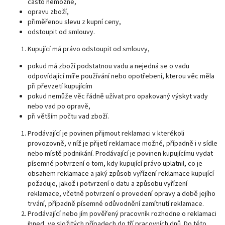
často nemožné,
opravu zboží,
přiměřenou slevu z kupní ceny,
odstoupit od smlouvy.
Kupující má právo odstoupit od smlouvy,
pokud má zboží podstatnou vadu a nejedná se o vadu
odpovídající míře používání nebo opotřebení, kterou věc měla
při převzetí kupujícím
pokud nemůže věc řádně užívat pro opakovaný výskyt vady
nebo vad po opravě,
při větším počtu vad zboží.
Prodávající je povinen přijmout reklamaci v kterékoli
provozovně, v níž je přijetí reklamace možné, případně i v sídle
nebo místě podnikání. Prodávající je povinen kupujícímu vydat
písemné potvrzení o tom, kdy kupující právo uplatnil, co je
obsahem reklamace a jaký způsob vyřízení reklamace kupující
požaduje, jakož i potvrzení o datu a způsobu vyřízení
reklamace, včetně potvrzení o provedení opravy a době jejího
trvání, případně písemné odůvodnění zamítnutí reklamace.
Prodávající nebo jím pověřený pracovník rozhodne o reklamaci
ihned, ve složitých případech do tří pracovních dnů. Do této