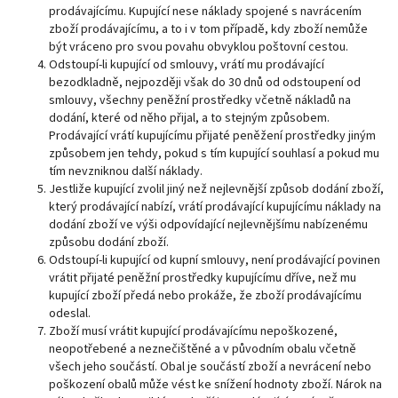
prodávajícímu. Kupující nese náklady spojené s navrácením
zboží prodávajícímu, a to i v tom případě, kdy zboží nemůže
být vráceno pro svou povahu obvyklou poštovní cestou.
Odstoupí-li kupující od smlouvy, vrátí mu prodávající
bezodkladně, nejpozději však do 30 dnů od odstoupení od
smlouvy, všechny peněžní prostředky včetně nákladů na
dodání, které od něho přijal, a to stejným způsobem.
Prodávající vrátí kupujícímu přijaté peněžení prostředky jiným
způsobem jen tehdy, pokud s tím kupující souhlasí a pokud mu
tím nevzniknou další náklady.
Jestliže kupující zvolil jiný než nejlevnější způsob dodání zboží,
který prodávající nabízí, vrátí prodávající kupujícímu náklady na
dodání zboží ve výši odpovídající nejlevnějšímu nabízenému
způsobu dodání zboží.
Odstoupí-li kupující od kupní smlouvy, není prodávající povinen
vrátit přijaté peněžní prostředky kupujícímu dříve, než mu
kupující zboží předá nebo prokáže, že zboží prodávajícímu
odeslal.
Zboží musí vrátit kupující prodávajícímu nepoškozené,
neopotřebené a neznečištěné a v původním obalu včetně
všech jeho součástí. Obal je součástí zboží a nevrácení nebo
poškození obalů může vést ke snížení hodnoty zboží. Nárok na