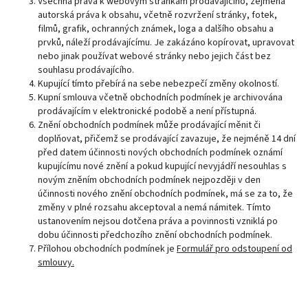
Všechna práva k webovým stránkám prodávajícího, zejména
autorská práva k obsahu, včetně rozvržení stránky, fotek,
filmů, grafik, ochranných známek, loga a dalšího obsahu a
prvků, náleží prodávajícímu. Je zakázáno kopírovat, upravovat
nebo jinak používat webové stránky nebo jejich část bez
souhlasu prodávajícího.
Kupující tímto přebírá na sebe nebezpečí změny okolností.
Kupní smlouva včetně obchodních podmínek je archivována
prodávajícím v elektronické podobě a není přístupná.
Znění obchodních podmínek může prodávající měnit či
doplňovat, přičemž se prodávající zavazuje, že nejméně 14 dní
před datem účinnosti nových obchodních podmínek oznámí
kupujícímu nové znění a pokud kupující nevyjádří nesouhlas s
novým zněním obchodních podmínek nejpozději v den
účinnosti nového znění obchodních podmínek, má se za to, že
změny v plné rozsahu akceptoval a nemá námitek. Tímto
ustanovením nejsou dotčena práva a povinnosti vzniklá po
dobu účinnosti předchozího znění obchodních podmínek.
Přílohou obchodních podmínek je
Formulář pro odstoupení od
smlouvy.