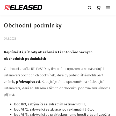
Obchodní podmínky
20.3.2023
Nejdůležitější body obsažené v těchto všeobecných
obchodních podmínkách
Obchodní značka RELEASED by tímto ráda upozornila na následující
ustanovení obchodních podmínek, která by potenciálně mohla jevit
známky
překvapivosti
. Kupující je tímto upozorněn na následující
ustanovení, která souhlasem s těmito obchodními podmínkami výslovně
přijímá:
bod II/3, zabývající se zvláštním režimem DPH,
bod VII/2, zabývající se zkrácenou reklamační lhůtou,
bod VII/3, zabývající se praktickou nemožností vrácení zboží a