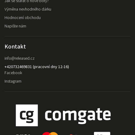
Jak se starat o nové boty?
Výměna nevhodného dárku
Hodnocení obchodu
Napište nám
Kontakt
info
@
released.cz
+420732469831 (pracovní dny 12-16)
Facebook
Instagram