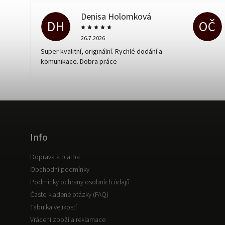
Denisa Holomková
DH
OČ
26.7.2026
Super kvalitní, originální. Rychlé dodání a
komunikace. Dobra práce
Info
Doprava a platba
Obchodní podmínky
Podmínky ochrany osobních údajů
Často kladené otázky (FAQ)
Tabulka velikostí
Vrácení zboží a reklamace