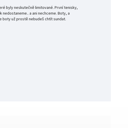
é byly neskutečně limitované. První tenisky,
tak nedostaneme.. a ani nechceme. Boty, a
e boty už prostě nebudeš chtít sundat.