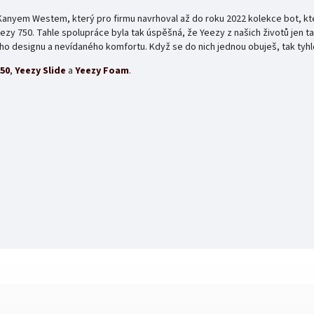
anyem Westem, který pro firmu navrhoval až do roku 2022 kolekce bot, kter
Yeezy 750. Tahle spolupráce byla tak úspěšná, že Yeezy z našich životů jen 
ého designu a nevídaného komfortu. Když se do nich jednou obuješ, tak tyhl
350
,
Yeezy Slide
a
Yeezy Foam
.