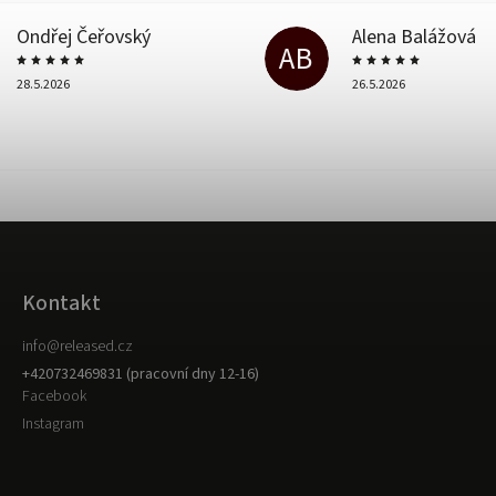
Ondřej Čeřovský
Alena Balážová
AB
28.5.2026
26.5.2026
Kontakt
info
@
released.cz
+420732469831 (pracovní dny 12-16)
Facebook
Instagram