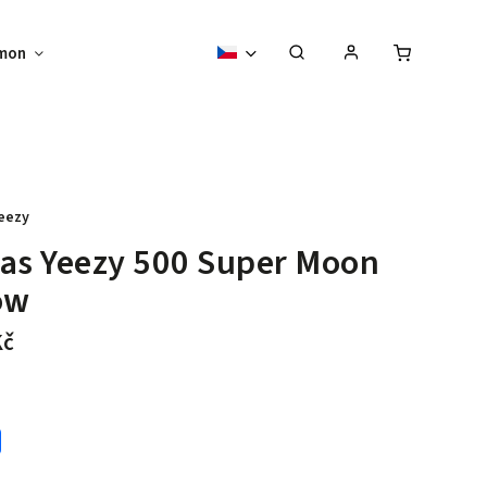
mon
Sběratelské předměty
Vouchery
eezy
as Yeezy 500 Super Moon
ow
Kč