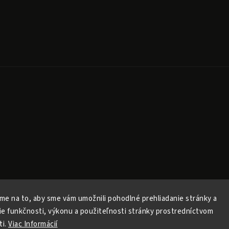
Copyright 2026
Released
. Všechna práva vyhrazena.
Upravit nastavení cookies
me na to, aby sme vám umožnili pohodlné prehliadanie stránky a
Vytvořil
Shoptet
| Design
Shoptak.cz
ie funkčnosti, výkonu a použiteľnosti stránky prostredníctvom
Vytvořil Shoptet
ti.
Viac Informácií