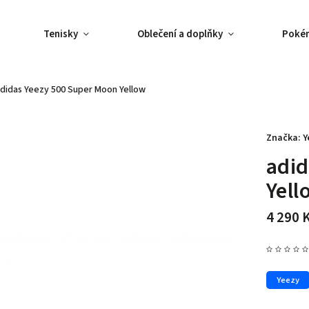
Tenisky
Oblečení a doplňky
Poké
didas Yeezy 500 Super Moon Yellow
Značka:
Y
adid
Yell
4 290 
Yeezy