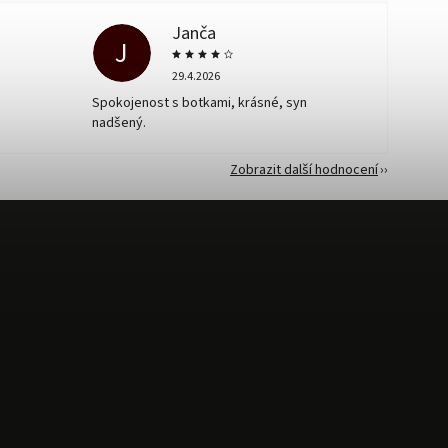
Janča
J
29.4.2026
Spokojenost s botkami, krásné, syn
nadšený.
Zobrazit další hodnocení