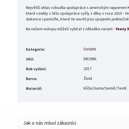
Největší ohlas vzbudila spolupráce s americkým rapperem K
které vznikly z této spolupráce vyšly z dílny v roce 2015 - 
dokonce i pantofle, které Ye navrhl jsou spojením jedinečn
Na našem eshopu můžeš vybírat z několika variant -
Yeezy 
Ostatní
Kategorie
:
DB2966
SKU
:
2017
Rok vydání
:
Žlutá
Barva
:
Kůže/Guma/Semiš/Textil
Materiál
: