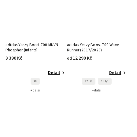
adidas Yeezy Boost 700 MNVN
adidas Yeezy Boost 700 Wave
Phosphor (Infants)
Runner (2017/2023)
3 390 Kč
12 290 Kč
od
Detail
Detail
20
37 1/3
51 1/3
+ další
+ další