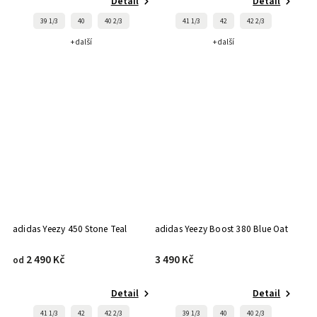
Detail
Detail
39 1/3
40
40 2/3
41 1/3
42
42 2/3
+ další
+ další
adidas Yeezy 450 Stone Teal
adidas Yeezy Boost 380 Blue Oat
2 490 Kč
3 490 Kč
od
Detail
Detail
41 1/3
42
42 2/3
39 1/3
40
40 2/3