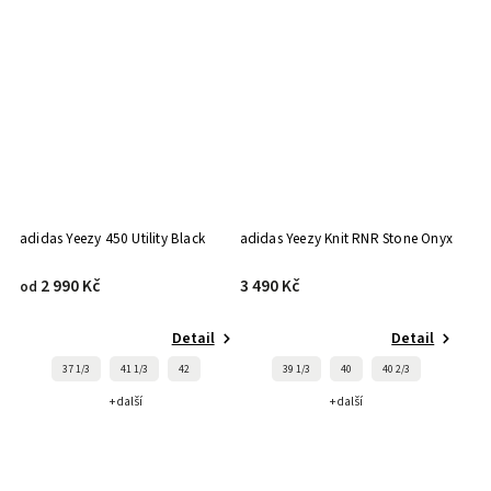
adidas Yeezy 450 Utility Black
adidas Yeezy Knit RNR Stone Onyx
2 990 Kč
3 490 Kč
od
Detail
Detail
37 1/3
41 1/3
42
39 1/3
40
40 2/3
+ další
+ další