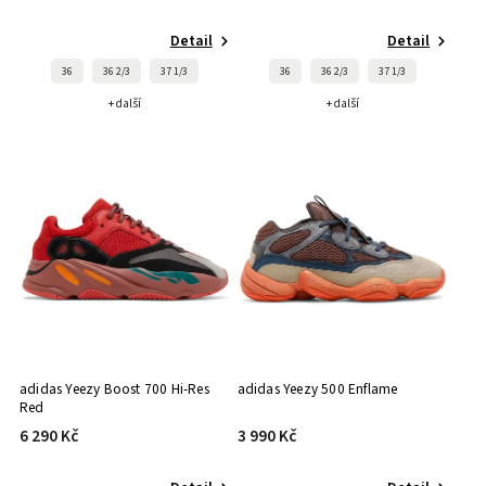
Detail
Detail
36
36 2/3
37 1/3
36
36 2/3
37 1/3
+ další
+ další
adidas Yeezy Boost 700 Hi-Res
adidas Yeezy 500 Enflame
Red
6 290 Kč
3 990 Kč