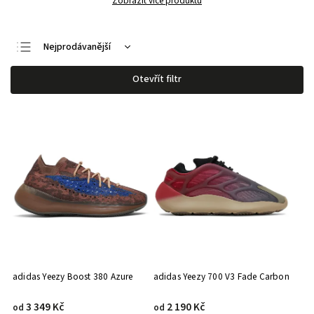
Zobrazit více produktů
Nejprodávanější
Nejlevnější
Otevřít filtr
Nejdražší
Abecedně
adidas Yeezy Boost 380 Azure
adidas Yeezy 700 V3 Fade Carbon
3 349 Kč
2 190 Kč
od
od