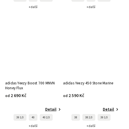
+ další
+ další
adidas Yeezy Boost 700 MNVN
adidas Yeezy 450 Stone Marine
Honey Flux
2 690 Kč
2 590 Kč
od
od
Detail
Detail
39 1/3
40
40 2/3
38
38 2/3
39 1/3
+ další
+ další