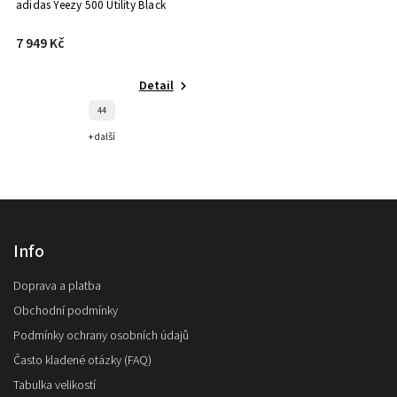
adidas Yeezy 500 Utility Black
7 949 Kč
Detail
44
+ další
Info
Doprava a platba
Obchodní podmínky
Podmínky ochrany osobních údajů
Často kladené otázky (FAQ)
Tabulka velikostí