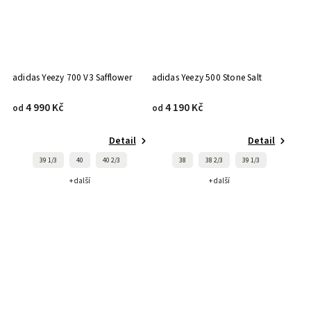
adidas Yeezy 700 V3 Safflower
adidas Yeezy 500 Stone Salt
4 990 Kč
4 190 Kč
od
od
Detail
Detail
39 1/3
40
40 2/3
38
38 2/3
39 1/3
+ další
+ další