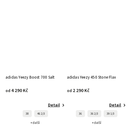
adidas Yeezy Boost 700 Salt
adidas Yeezy 450 Stone Flax
4 290 Kč
2 290 Kč
od
od
Detail
Detail
38
46 2/3
36
36 2/3
39 1/3
+ další
+ další