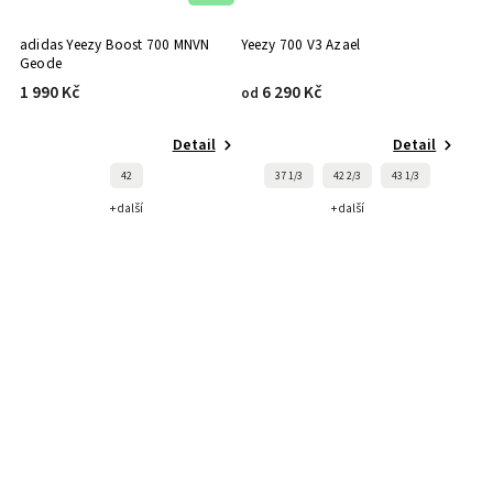
adidas Yeezy Boost 700 MNVN
Yeezy 700 V3 Azael
Geode
1 990 Kč
6 290 Kč
od
Detail
Detail
42
37 1/3
42 2/3
43 1/3
+ další
+ další