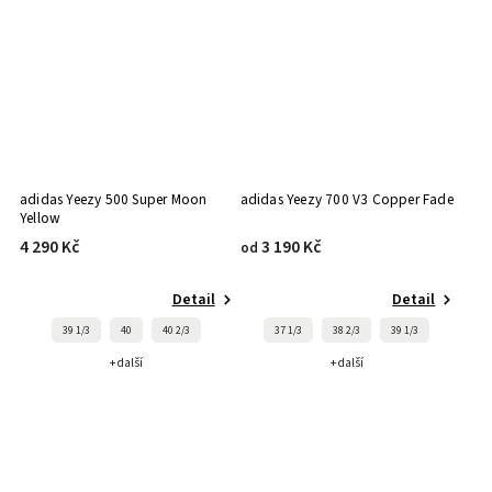
adidas Yeezy 500 Super Moon
adidas Yeezy 700 V3 Copper Fade
Yellow
4 290 Kč
3 190 Kč
od
Detail
Detail
39 1/3
40
40 2/3
37 1/3
38 2/3
39 1/3
+ další
+ další