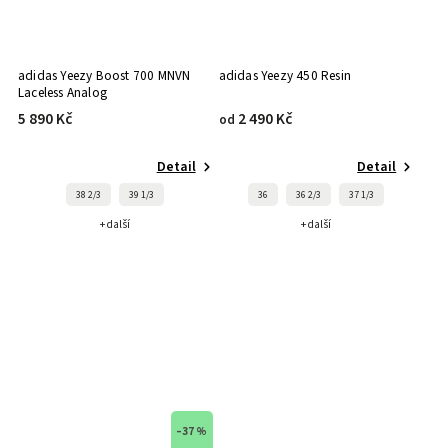
adidas Yeezy Boost 700 MNVN
adidas Yeezy 450 Resin
Laceless Analog
5 890 Kč
2 490 Kč
od
Detail
Detail
38 2/3
39 1/3
36
36 2/3
37 1/3
+ další
+ další
–37 %